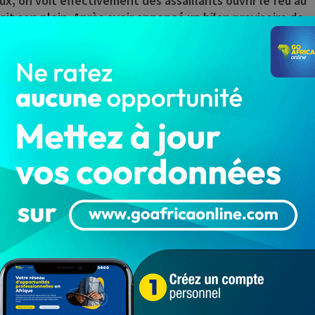
ux, on voit effectivement des assaillants ouvrir le feu au
ait son plein. Après avoir annoncé un bilan provisoire de
vement quelques minutes après le drame, le service
r annoncer le décès de plus de 60 personnes. Selon leur
s
, les assaillants avaient également incendié la salle
 déclaré sur le toit du bâtiment où se trouvait la salle de
es équipes de sauvetage a permis d’éteindre le feu en
ondré en raison de l’intensité de l’incendie.
mars 2024, tous les événements ouverts au public ont