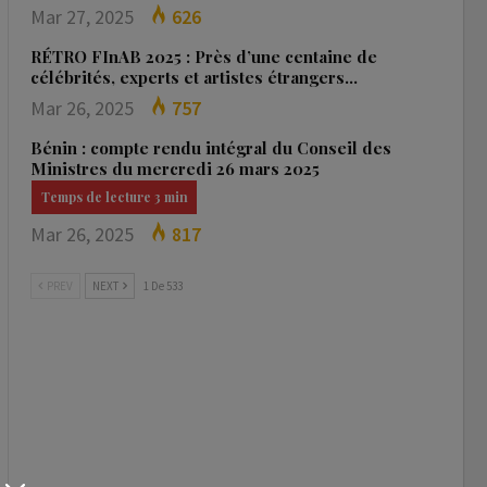
Mar 27, 2025
626
RÉTRO FInAB 2025 : Près d’une centaine de
célébrités, experts et artistes étrangers…
Mar 26, 2025
757
Bénin : compte rendu intégral du Conseil des
Ministres du mercredi 26 mars 2025
Mar 26, 2025
817
PREV
NEXT
1 De 533