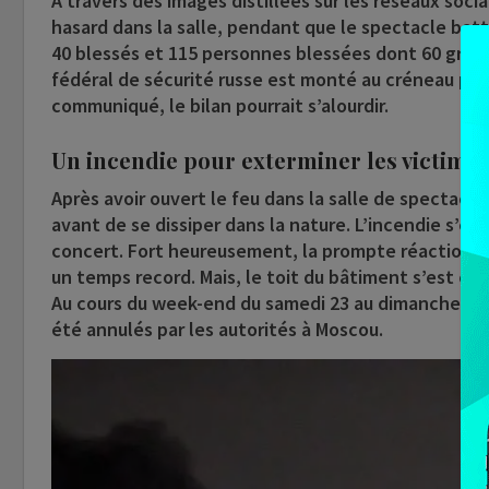
A travers des images distillées sur les réseaux socia
hasard dans la salle, pendant que le spectacle batt
40 blessés et 115 personnes blessées dont 60 griè
fédéral de sécurité russe est monté au créneau pou
communiqué, le bilan pourrait s’alourdir.
Un incendie pour exterminer les victime
Après avoir ouvert le feu dans la salle de spectacle
avant de se dissiper dans la nature. L’incendie s’est
concert. Fort heureusement, la prompte réaction d
un temps record. Mais, le toit du bâtiment s’est eff
Au cours du week-end du samedi 23 au dimanche 24 
été annulés par les autorités à Moscou.