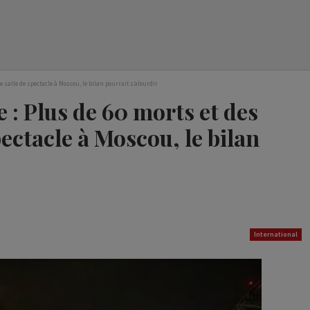
 salle de spectacle à Moscou, le bilan pourrait s’alourdir
e : Plus de 60 morts et des
pectacle à Moscou, le bilan
International