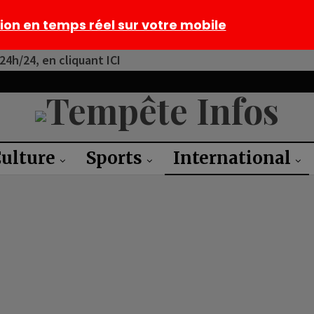
tion en temps réel sur votre mobile
4h/24, en cliquant ICI
ulture
Sports
International