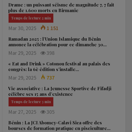
Drame : un puissant séisme de magnitude 7, 7 fait
plus de 1.600 morts en Birmanie
Mar 30, 2025
1 151
Ramadan 2025 : l’Union Islamique du Bénin
annonce la célébration pour ce dimanche 30…
Mar 29, 2025
398
« Eat and Drink » Cotonou festival au palais des
congrès: la 6è édition s’installe…
Mar 29, 2025
737
Vie associative : La Jeunesse Sportive de Fifadji
célèbre ses 15 ans d’existence
Mar 27, 2025
305
Bénin : La JCI Abomey-Calavi Sica offre des
bourses de formation pratique en pisciculture…