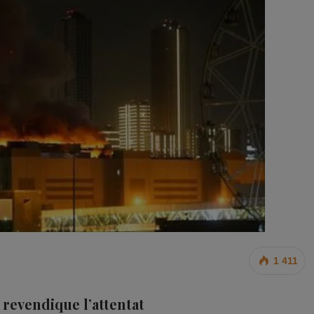
1 411
 revendique l’attentat