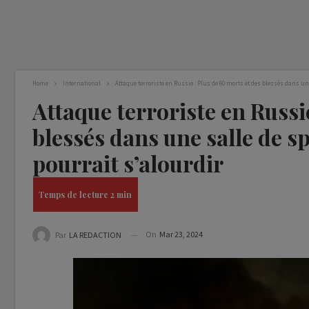
Home
International
Attaque terroriste en Russie : Plus de 60 morts et des blessés dans une
Attaque terroriste en Russi
blessés dans une salle de s
pourrait s’alourdir
On
Mar 23, 2024
Par
LA REDACTION