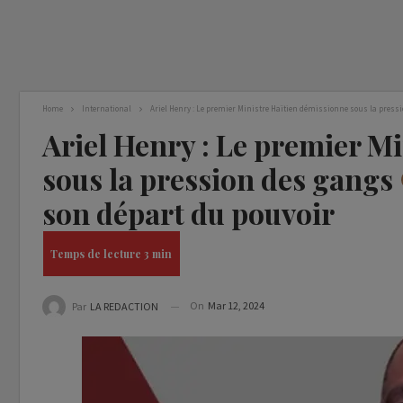
Home
International
Ariel Henry : Le premier Ministre Haïtien démissionne sous la press
Ariel Henry : Le premier M
sous la pression des gangs
son départ du pouvoir
On
Mar 12, 2024
Par
LA REDACTION