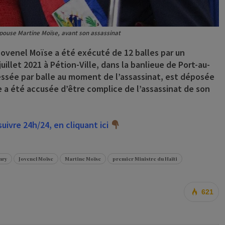
épouse Martine Moïse, avant son assassinat
 Jovenel Moïse a été exécuté de 12 balles par un
illet 2021 à Pétion-Ville, dans la banlieue de Port-au-
essée par balle au moment de l’assassinat, est déposée
le a été accusée d’être complice de l’assassinat de son
ivre 24h/24, en cliquant ici
nry
Jovenel Moïse
Martine Moïse
premier Ministre du Haïti
621