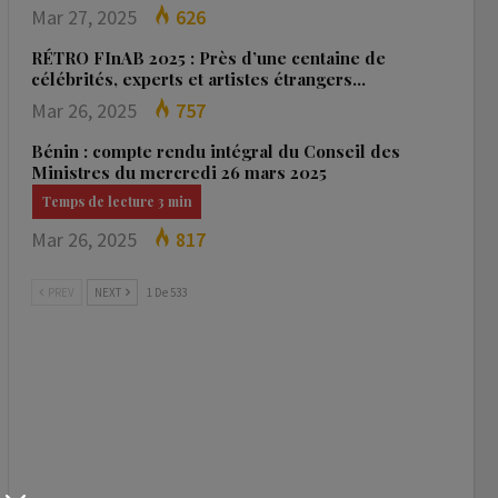
Mar 27, 2025
626
RÉTRO FInAB 2025 : Près d’une centaine de
célébrités, experts et artistes étrangers…
Mar 26, 2025
757
Bénin : compte rendu intégral du Conseil des
Ministres du mercredi 26 mars 2025
Mar 26, 2025
817
PREV
NEXT
1 De 533