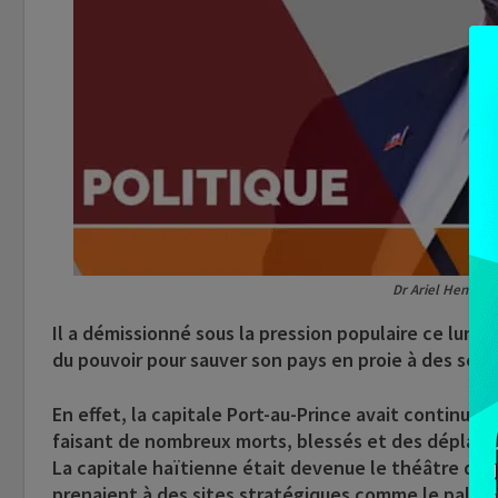
Dr Ariel Henry, p
Il a démissionné sous la pression populaire ce lundi
du pouvoir pour sauver son pays en proie à des scè
En effet, la capitale Port-au-Prince avait continué 
faisant de nombreux morts, blessés et des déplacé
La capitale haïtienne était devenue le théâtre d’a
prenaient à des sites stratégiques comme le palais p