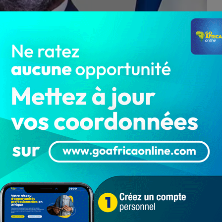
remier Ministre du Haïti
 11 mars 2024, car n’ayant plus autre choix que de partir
nes répétées de violences orchestrées par les gangs.
à s’enfoncer dans une crise sécuritaire sans précédent,
s.
ffrontements entre policiers et bandes armées, qui s’en
résidentiel, des commissariats, le port, les prisons.