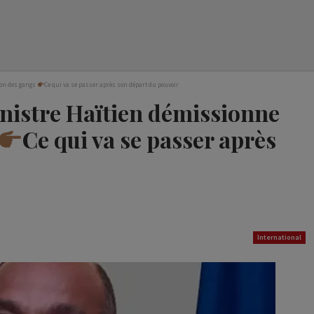
ion des gangs
Ce qui va se passer après son départ du pouvoir
inistre Haïtien démissionne
Ce qui va se passer après
International