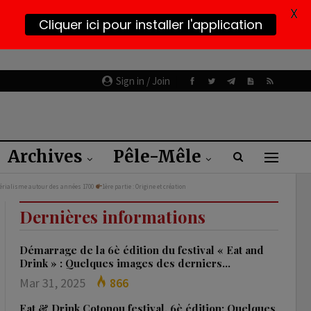
X
Cliquer ici pour installer l'application
Sign in / Join
Archives
Pêle-Mêle
érialisme autour des années 1700
1ère partie : Origine et création
Dernières informations
Démarrage de la 6è édition du festival « Eat and
Drink » : Quelques images des derniers…
Mar 31, 2025
866
Eat & Drink Cotonou festival, 6è édition: Quelques