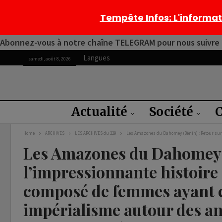
Tempête Infos
: L'informa
Abonnez-vous à notre chaîne TELEGRAM pour nous suivre 2
Langues
samedi, août 8, 2026
Actualité
Société
C
Home
ARCHIVES
LES ARCHIVES du 229
Les Amazones du Dahomey (Bénin) : Retour sur
Les Amazones du Dahomey (
l’impressionnante histoire
composé de femmes ayant c
impérialisme autour des a