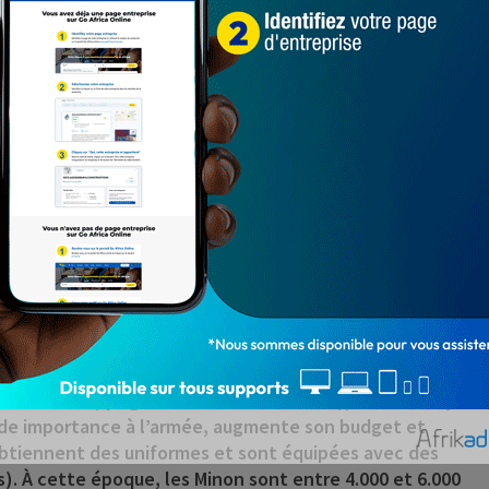
-Non), ce qui signifie « nos mères » en langue fon, par
 roi Ghézo (qui gouverne de 1818 à 1858), le Dahomey
ande importance à l’armée, augmente son budget et
 obtiennent des uniformes et sont équipées avec des
). À cette époque, les Minon sont entre 4.000 et 6.000