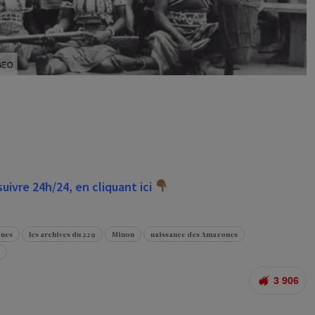
ivre 24h/24, en cliquant ici
ones
les archives du 229
Minon
naissance des Amazones
3 906