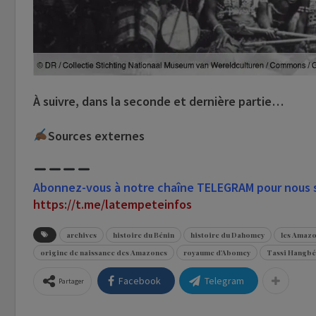
À suivre, dans la seconde et dernière partie…
Sources externes
Abonnez-vous à notre chaîne TELEGRAM pour nous su
https://t.me/latempeteinfos
archives
histoire du Bénin
histoire du Dahomey
les Amaz
origine de naissance des Amazones
royaume d'Abomey
Tassi Hangbé
Facebook
Telegram
Partager