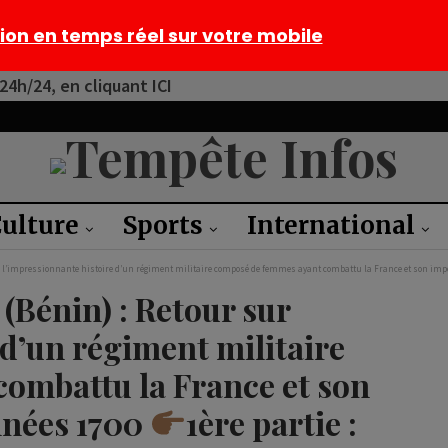
tion en temps réel sur votre mobile
4h/24, en cliquant ICI
ulture
Sports
International
 l’impressionnante histoire d’un régiment militaire composé de femmes ayant combattu la France et son imp
Bénin) : Retour sur
 d’un régiment militaire
ombattu la France et son
nnées 1700
1ère partie :