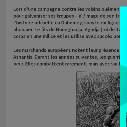
Lors d’une campagne contre les voisins ouémènou du
pour galvaniser ses troupes – à l’image de son frèr
l’histoire officielle du Dahomey, sous le roi Agadja 
abdiquer. Le fils de Houegbadja, Agadja (roi de 17
corps en une milice et les utilise avec succès pour
Les marchands européens notent leur présence ains
Ashantis. Durant les années suivantes, les guerriè
peur. Elles combattent rarement, mais avec vaillan