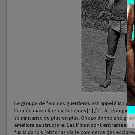
Le groupe de femmes guerrières est appelé Minon (Mi
l’armée masculine du Dahomey[1],[2]. À l’époque du
se militarise de plus en plus. Ghezo donne une gr
améliore sa structure. Les Minon sont entraînées,
fusils danois (obtenus via le commerce des esclaves