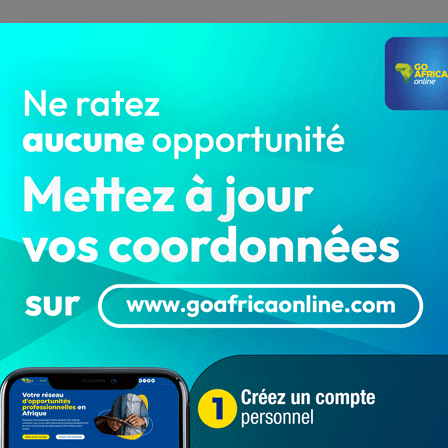
 royaume, elle prend la tête de l’armée, travestie –
e jumeau défunt, Akaba. Elle a été largement effacée de
son successeur, dont les partisans obligent la reine à
08 à 1732), développe le groupe de femmes gardes du
 vaincre le Royaume houéda en 1727.
i que celle d’autres femmes guerrières parmi les
res acquièrent une réputation de combattantes sans
ce.