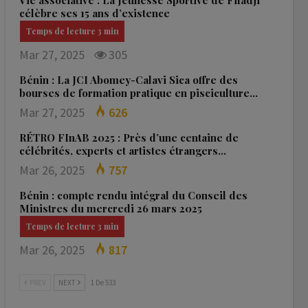
Vie associative : La Jeunesse Sportive de Fifadji
célèbre ses 15 ans d’existence
Mar 27, 2025
305
Bénin : La JCI Abomey-Calavi Sica offre des
bourses de formation pratique en pisciculture…
Mar 27, 2025
626
RÉTRO FInAB 2025 : Près d’une centaine de
célébrités, experts et artistes étrangers…
Mar 26, 2025
757
Bénin : compte rendu intégral du Conseil des
Ministres du mercredi 26 mars 2025
Mar 26, 2025
817
PREV
NEXT
1 De 533