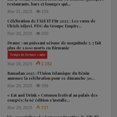
restaurants, bars et lounges qui…
Mar 31, 2025
259
Célébration de l’Aïd El Fitr 2025 : Les vœux de
Ulrich Adjovi, PDG du Groupe Empire…
Mar 30, 2025
300
Drame : un puissant séisme de magnitude 7, 7 fait
plus de 1.600 morts en Birmanie
Mar 30, 2025
1 152
Ramadan 2025 : l’Union Islamique du Bénin
annonce la célébration pour ce dimanche 30…
Mar 29, 2025
398
« Eat and Drink » Cotonou festival au palais des
congrès: la 6è édition s’installe…
Mar 29, 2025
737