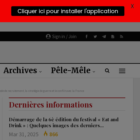
X
Cliquer ici pour installer l'application
Sign in / Join
Archives
Pêle-Mêle
de de recrutement, la stratégie de guerre et le conflit avec la France
Dernières informations
Démarrage de la 6è édition du festival « Eat and
Drink » : Quelques images des derniers…
Mar 31, 2025
866