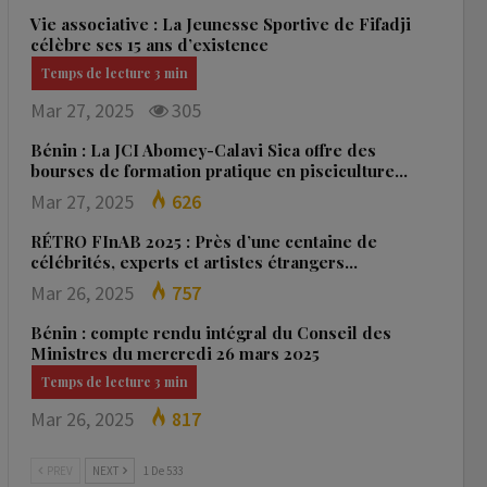
Vie associative : La Jeunesse Sportive de Fifadji
célèbre ses 15 ans d’existence
Mar 27, 2025
305
Bénin : La JCI Abomey-Calavi Sica offre des
bourses de formation pratique en pisciculture…
Mar 27, 2025
626
RÉTRO FInAB 2025 : Près d’une centaine de
célébrités, experts et artistes étrangers…
Mar 26, 2025
757
Bénin : compte rendu intégral du Conseil des
Ministres du mercredi 26 mars 2025
Mar 26, 2025
817
PREV
NEXT
1 De 533