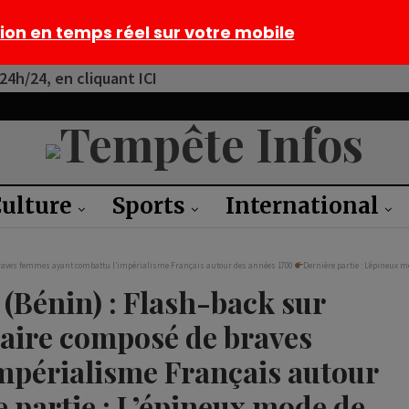
tion en temps réel sur votre mobile
4h/24, en cliquant ICI
ulture
Sports
International
braves femmes ayant combattu l’impérialisme Français autour des années 1700
Dernière partie : L’épineux mo
Bénin) : Flash-back sur
itaire composé de braves
mpérialisme Français autour
 partie : L’épineux mode de