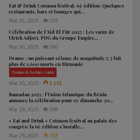
Eat & Drink Cotonou festival, 6è édition: Quelques
restaurants, bars et lounges qui…
Mar 31, 2025
259
Célébration de l’Aïd El Fitr 2025 : Les vœux de
Ulrich Adjovi, PDG du Groupe Empire…
Mar 30, 2025
300
Drame : un puissant séisme de magnitude 7, 7 fait
plus de 1.600 morts en Birmanie
Mar 30, 2025
1 151
Ramadan 2025 : l’Union Islamique du Bénin
annonce la célébration pour ce dimanche 30…
Mar 29, 2025
398
« Eat and Drink » Cotonou festival au palais des
congrès: la 6è édition s’installe…
Mar 29, 2025
737