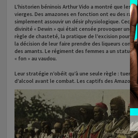
L’historien béninois Arthur Vido a montré que les 
vierges. Des amazones en fonction ont eu des rappo
simplement assouvir un désir physiologique. Ceci ét
divinité « Dewin » qui était censée provoquer une 
règle de chasteté, la pratique de l’excision pour p
la décision de leur faire prendre des liqueurs cont
des amants. Le régiment des femmes a un statut sem
« fon » au vaudou.
Leur stratégie n’obéit qu’à une seule règle : tuer sa
d’alcool avant le combat. Les captifs des Amazone