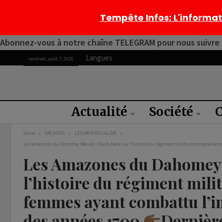
Tempête Infos
: L'informa
Abonnez-vous à notre chaîne TELEGRAM pour nous suivre 2
Langues
vendredi, août 7, 2026
Actualité
Société
C
Home
ARCHIVES
LES ARCHIVES du 229
Les Amazones du Dahomey (Bénin) : Flash-back sur l’histoire du régiment militaire composé de 
Les Amazones du Dahomey (
l’histoire du régiment mil
femmes ayant combattu l’i
des années 1700
Dernière