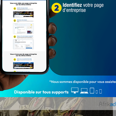
femmes enrôlées dans les troupes n’étaient pas toutes
rts sexuels dans le cadre d’une mission royale ou pour
ant, la prononciation d’un vœu de célibat devant la
grossesse certaine chez les Amazones ayant enfreint la
rétendument ôter leur attrait aux relations sexuelles et
raceptives, ne les ont pas toujours empêchées d’avoir
i-sacré qui est fortement lié à la croyance du peuple
ns se soucier de sa propre vie. Pour cela, elles s’énivrent
s sont généralement décapités.