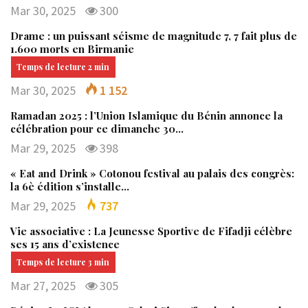
Mar 30, 2025
300
Drame : un puissant séisme de magnitude 7, 7 fait plus de
1.600 morts en Birmanie
Mar 30, 2025
1 152
Ramadan 2025 : l’Union Islamique du Bénin annonce la
célébration pour ce dimanche 30…
Mar 29, 2025
398
« Eat and Drink » Cotonou festival au palais des congrès:
la 6è édition s’installe…
Mar 29, 2025
737
Vie associative : La Jeunesse Sportive de Fifadji célèbre
ses 15 ans d’existence
Mar 27, 2025
305