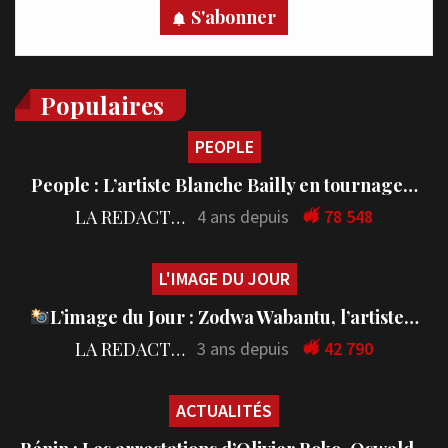
S'abonner
Populaires
PEOPLE
People : L’artiste Blanche Bailly en tournage…
LA REDACTION
4 ans depuis
78 548
L'IMAGE DU JOUR
L’image du Jour : Zodwa Wabantu, l’artiste…
LA REDACTION
3 ans depuis
42 790
ACTUALITÉS