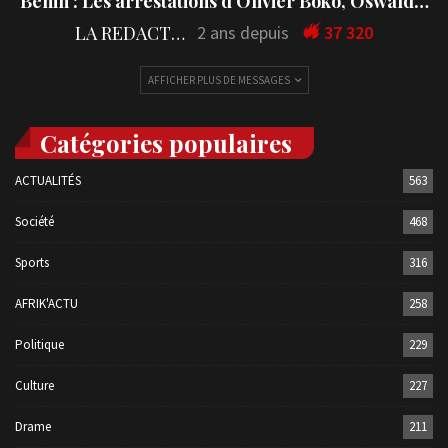
Bénin : Les arrestations d’Olivier Boko, Oswald…
LA REDACTION
2 ans depuis
37 320
AFFICHER PLUS DE MESSAGES
Catégories populaires
ACTUALITÉS
563
Société
468
Sports
316
AFRIK'ACTU
258
Politique
229
Culture
227
Drame
211