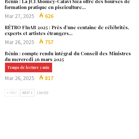
Bénin : La JCI Abomey-Calavi Sica offre des bourses de
formation pratique en pisciculture…
Mar 27, 2025
626
RÉTRO FInAB 2025 : Près d’une centaine de célébrités,
experts et artistes étrangers…
Mar 26, 2025
757
Bénin : compte rendu intégral du Conseil des Ministres
du mercredi 26 mars 2025
Mar 26, 2025
817
PREV
NEXT
1 De 533