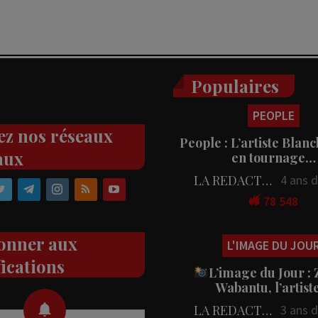
Populaires
PEOPLE
ez nos réseaux
People : L’artiste Blanc
aux
en tournage…
LA REDACTION
4 ans 
78 548
onner aux
L'IMAGE DU JOU
fications
L’image du Jour :
Wabantu, l’artis
LA REDACTION
3 ans 