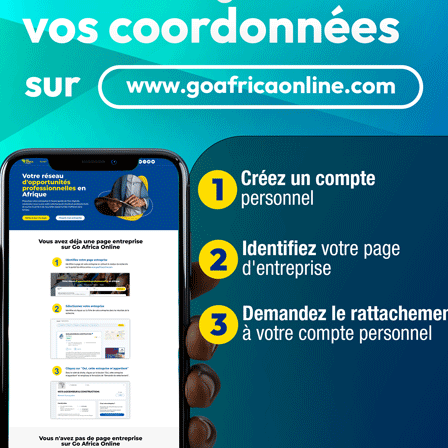
 F Cfa, dans le dossier qui l’oppose à l’État béninois et
énin), l’ancien Maire de Ouidah et opérateur
de peine. Ce lundi 23 octobre 2023, la Cour d’appel de
ntre lui par rapport au même dossier. Et de 7 ans +700
 sursis + une amende de 2 millions F Cfa.
de la cité touristique du Bénin qui a quitté le territoire
 un échec de son premier appel en 2021. Cependant, son
t, la décision de condamnation de la Criet a été
 rapporte Banouto.
 Cour suprême, le dossier a été renvoyé de nouveau en
e dossier ce lundi 23 octobre.
hambre de jugement de la Criet avait reconnu Séverin
 de capitaux et escroquerie.
ivre 24h/24, en cliquant ici