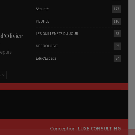
Sécurité
177
PEOPLE
116
LES GUILLEMETS DU JOUR
98
 d’Olivier
…
NÉCROLOGIE
95
depuis
Educ'Espace
94
S
Conception:
LUXE CONSULTING