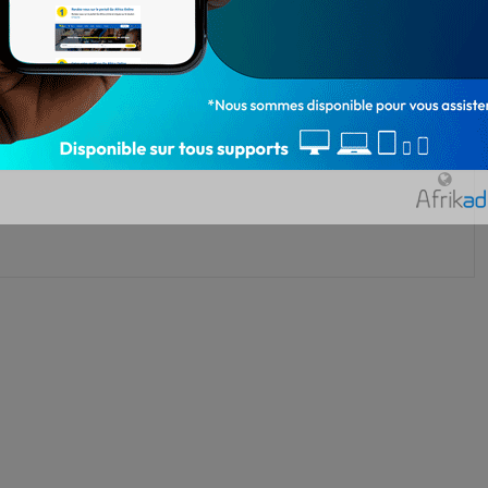
et
Etisalat Bénin
Moov Africa
Sévérin Adjovi
2 344