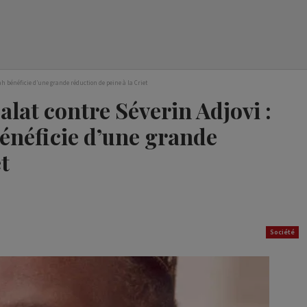
dah bénéficie d’une grande réduction de peine à la Criet
salat contre Séverin Adjovi :
énéficie d’une grande
t
Société