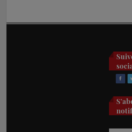
Suiv
soci
S’ab
noti