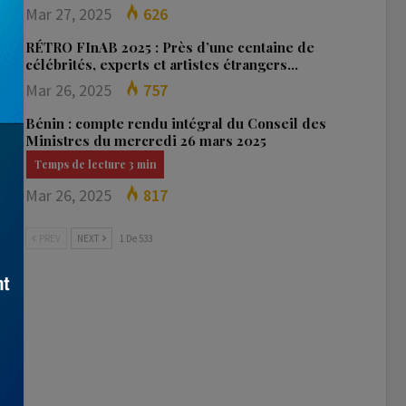
Mar 27, 2025
626
RÉTRO FInAB 2025 : Près d’une centaine de
célébrités, experts et artistes étrangers…
Mar 26, 2025
757
Bénin : compte rendu intégral du Conseil des
Ministres du mercredi 26 mars 2025
Mar 26, 2025
817
PREV
NEXT
1 De 533