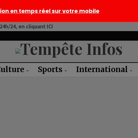
tion en temps réel sur votre mobile
4h/24, en cliquant ICI
ulture
Sports
International