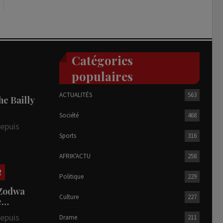
Catégories
populaires
ACTUALITÉS
563
he Bailly
Société
468
depuis
Sports
316
AFRIK'ACTU
258
R
Politique
229
 Zodwa
Culture
227
te…
depuis
Drame
211