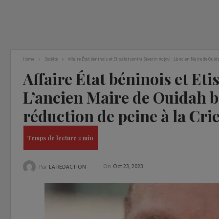
Home
Société
Affaire État béninois et Etisalat contre Séverin Adjovi : L’ancien Maire de Oui
Affaire État béninois et Eti
L’ancien Maire de Ouidah b
réduction de peine à la Crie
On
Oct 23, 2023
Par
LA REDACTION