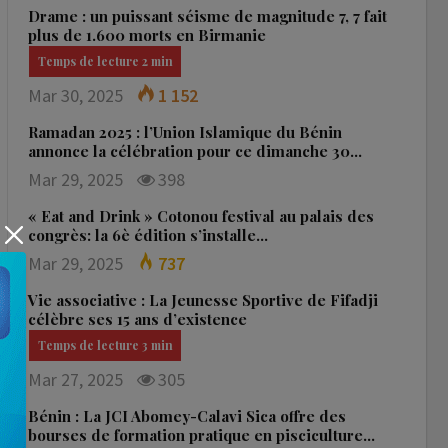
Drame : un puissant séisme de magnitude 7, 7 fait
plus de 1.600 morts en Birmanie
Mar 30, 2025
1 152
Ramadan 2025 : l’Union Islamique du Bénin
annonce la célébration pour ce dimanche 30…
Mar 29, 2025
398
« Eat and Drink » Cotonou festival au palais des
congrès: la 6è édition s’installe…
Mar 29, 2025
737
Vie associative : La Jeunesse Sportive de Fifadji
célèbre ses 15 ans d’existence
Mar 27, 2025
305
Bénin : La JCI Abomey-Calavi Sica offre des
bourses de formation pratique en pisciculture…