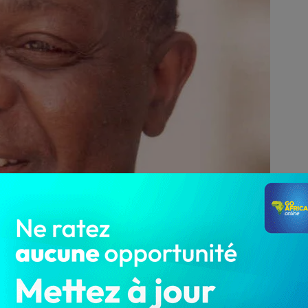
2 344
des infractions économiques et du terrorisme (Criet) à 7