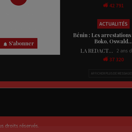
42 791
 des notifications en temps
rectement sur votre appareil,
ACTUALITÉS
nez-vous dès maintenant.
Bénin : Les arrestations
Boko, Oswald
S'abonner
LA REDACTION
2 ans 
37 320
AFFICHER PLUS DE MESSAGE
droits réservés.