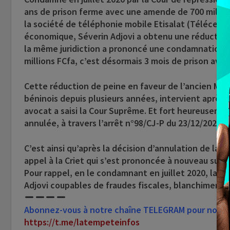
ans de prison ferme avec une amende de 700 millions
la société de téléphonie mobile Etisalat (Télécel B
économique, Séverin Adjovi a obtenu une réduction 
la même juridiction a prononcé une condamnation co
millions FCfa, c’est désormais 3 mois de prison avec
Cette réduction de peine en faveur de l’ancien Maire 
béninois depuis plusieurs années, intervient après
avocat a saisi la Cour Suprême. Et fort heureusemen
annulée, à travers l’arrêt n°98/CJ-P du 23/12/2022,
C’est ainsi qu’après la décision d’annulation de la
appel à la Criet qui s’est prononcée à nouveau sur l
Pour rappel, en le condamnant en juillet 2020, la c
Adjovi coupables de fraudes fiscales, blanchiments
Abonnez-vous à notre chaîne TELEGRAM pour nous su
https://t.me/latempeteinfos