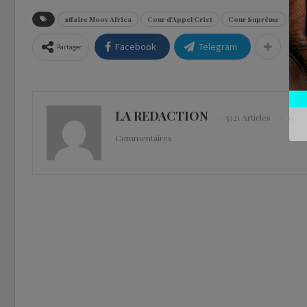
affaire Moov Africa
Cour d'Appel Criet
Cour Suprême
Cri
Facebook
Telegram
Partager
LA REDACTION
5321 Articles
0
Commentaires