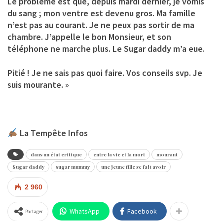
Le problème est que, depuis mardi dernier, je vomis
du sang ; mon ventre est devenu gros. Ma famille
n’est pas au courant. Je ne peux pas sortir de ma
chambre. J’appelle le bon Monsieur, et son
téléphone ne marche plus. Le Sugar daddy m’a eue.
Pitié ! Je ne sais pas quoi faire. Vos conseils svp. Je
suis mourante. »
La Tempête Infos
dans un état critique
entre la vie et la mort
mourant
Sugar daddy
sugar mummy
une jeune fille se fait avoir
2 960
WhatsApp
Facebook
Partager