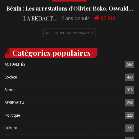
Bénin : Les arrestations d’Olivier Boko, Oswald…
LA REDACTION
2 ans depuis
37 318
AFFICHER PLUS DE MESSAGES
Catégories populaires
ACTUALITÉS
563
Société
468
Sports
316
AFRIK'ACTU
258
Politique
229
Culture
227