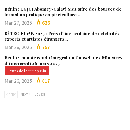
Bénin : La JCI Abomey-Calavi Sica offre des bourses de
formation pratique en pisciculture…
Mar 27, 2025
626
RÉTRO FInAB 2025 : Près d’une centaine de célébrités,
experts et artistes étrangers…
Mar 26, 2025
757
Bénin : compte rendu intégral du Conseil des Ministres
du mercredi 26 mars 2025
Mar 26, 2025
817
PREV
NEXT
1 De 533